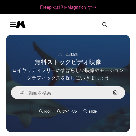
Freepikは現在Magnificです
Toggle menu
Magnific
/
ホーム
動画
無料ストックビデオ映像
ロイヤリティフリーのすばらしい映像やモーション
グラフィックスを探しにいきましょう
画像で検
idol
アイドル
slide