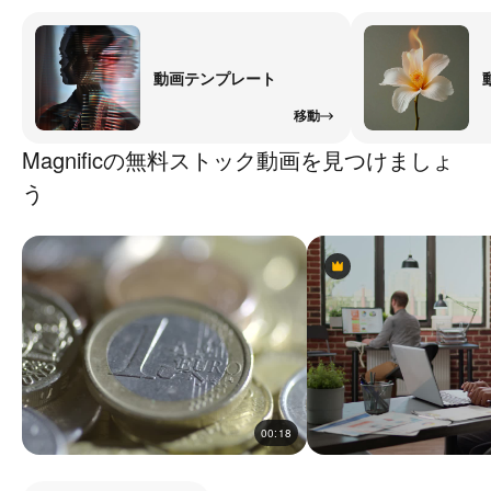
動画テンプレート
移動
Magnificの無料ストック動画を見つけましょ
う
Premium
Premium
00:18