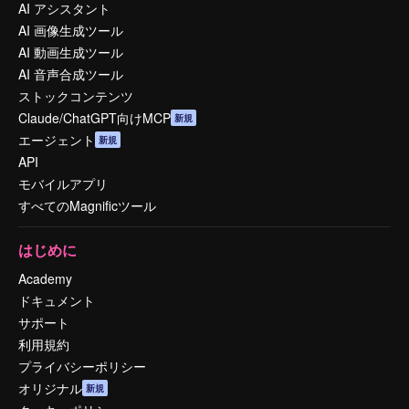
AI アシスタント
AI 画像生成ツール
AI 動画生成ツール
AI 音声合成ツール
ストックコンテンツ
Claude/ChatGPT向けMCP
新規
エージェント
新規
API
モバイルアプリ
すべてのMagnificツール
はじめに
Academy
ドキュメント
サポート
利用規約
プライバシーポリシー
オリジナル
新規