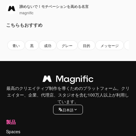
諦めないで！モチベーションを高める名言
magnific
こちらもおすすめ
Premium
Premium
Premium
Premium
青い
黒
成功
グレー
目的
メッセージ
テ
最高のクリエイティブ制作を導くためのプラットフォーム。クリ
エイター、企業、代理店、スタジオを含む100万人以上が利用し
ています。
日本語
製品
Spaces