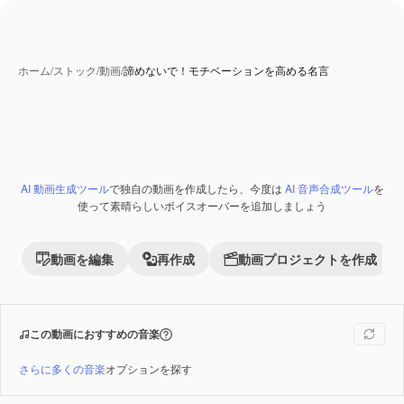
ホーム
/
ストック
/
動画
/
諦めないで！モチベーションを高める名言
AI 動画生成ツール
で独自の動画を作成したら、今度は
AI 音声合成ツール
を
Premium
使って素晴らしいボイスオーバーを追加しましょう
動画を編集
再作成
動画プロジェクトを作成
この動画におすすめの音楽
さらに多くの音楽
オプションを探す