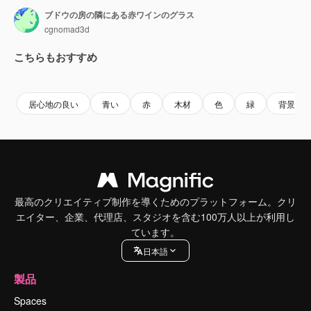
ブドウの房の隣にある赤ワインのグラス
cgnomad3d
こちらもおすすめ
Premium
Premium
AIによって生成されました。
Premium
Premium
AIによっ
居心地の良い
青い
赤
木材
色
緑
背景
最高のクリエイティブ制作を導くためのプラットフォーム。クリ
エイター、企業、代理店、スタジオを含む100万人以上が利用し
ています。
日本語
製品
Spaces