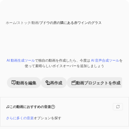
ホーム
/
ストック
/
動画
/
ブドウの房の隣にある赤ワインのグラス
AI 生成コンテンツ
AI 動画生成ツール
で独自の動画を作成したら、今度は
AI 音声合成ツール
を
Premium
使って素晴らしいボイスオーバーを追加しましょう
動画を編集
再作成
動画プロジェクトを作成
この動画におすすめの音楽
さらに多くの音楽
オプションを探す