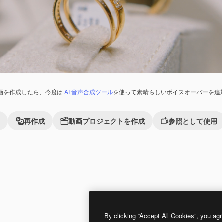
画を作成したら、今度は
AI 音声合成ツール
を使って素晴らしいボイスオーバーを追
再作成
動画プロジェクトを作成
参照として使用
Premium
Premium
By clicking “Accept All Cookies”, you agr