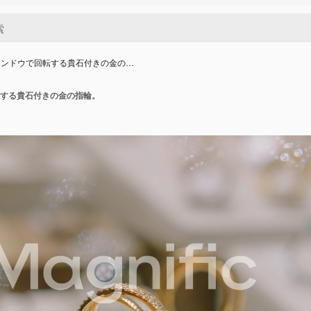
ィンドウで回転する貴石付きの金の…
する貴石付きの金の指輪。