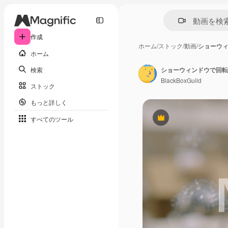
作成
ホーム
/
ストック
/
動画
/
ショーウ
ホーム
検索
ショーウィンドウで回転
BlackBoxGuild
ストック
もっと詳しく
すべてのツール
Premium