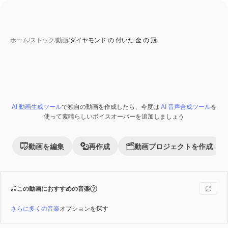
ホーム
/
ストック
/
動画
/
ダイヤモンド の 付いた 金 の 冠
AI 動画生成ツール
で独自の動画を作成したら、今度は
AI 音声合成ツール
を
Premium
使って素晴らしいボイスオーバーを追加しましょう
動画を編集
再作成
動画プロジェクトを作成
この動画におすすめの音楽
さらに多くの音楽
オプションを探す