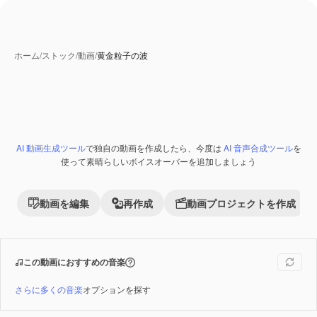
ホーム
/
ストック
/
動画
/
黄金粒子の波
AI 動画生成ツール
で独自の動画を作成したら、今度は
AI 音声合成ツール
を
Premium
使って素晴らしいボイスオーバーを追加しましょう
動画を編集
再作成
動画プロジェクトを作成
この動画におすすめの音楽
さらに多くの音楽
オプションを探す