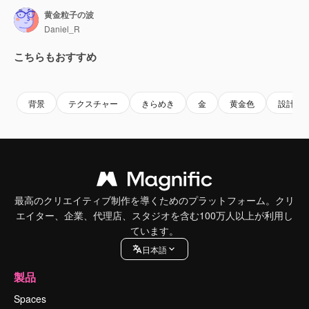
黄金粒子の波
Daniel_R
こちらもおすすめ
Premium
Premium
Premium
Premium
背景
テクスチャー
きらめき
金
黄金色
設計
最高のクリエイティブ制作を導くためのプラットフォーム。クリ
エイター、企業、代理店、スタジオを含む100万人以上が利用し
ています。
日本語
製品
Spaces