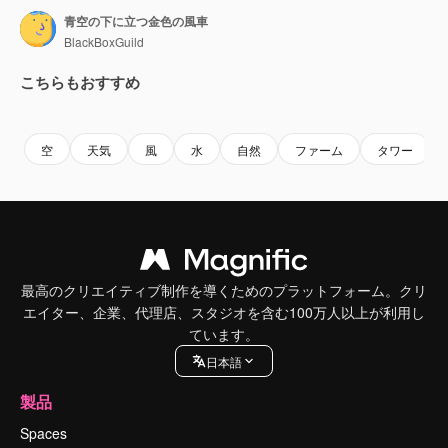
青空の下に立つ金色の風車
BlackBoxGuild
こちらもおすすめ
Premium
Premium
AIによって生成されました。
Premium
Premium
空
天気
風
水
自然
ファーム
タワー
最高のクリエイティブ制作を導くためのプラットフォーム。クリ
エイター、企業、代理店、スタジオを含む100万人以上が利用し
ています。
日本語
製品
Spaces