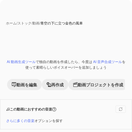
ホーム
/
ストック
/
動画
/
青空の下に立つ金色の風車
AI 動画生成ツール
で独自の動画を作成したら、今度は
AI 音声合成ツール
を
Premium
使って素晴らしいボイスオーバーを追加しましょう
動画を編集
再作成
動画プロジェクトを作成
この動画におすすめの音楽
さらに多くの音楽
オプションを探す