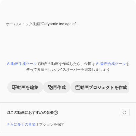
ホーム
/
ストック
/
動画
/
Grayscale footage of…
AI 動画生成ツール
で独自の動画を作成したら、今度は
AI 音声合成ツール
を
Premium
使って素晴らしいボイスオーバーを追加しましょう
動画を編集
再作成
動画プロジェクトを作成
この動画におすすめの音楽
さらに多くの音楽
オプションを探す