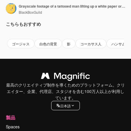
Grayscale footage of a tattooed man lifting up a white paper or a sing that says YES in capital letter and he is happy and confident while nodding when looking straight ahead into the camera.
BlackBoxGuild
こちらもおすすめ
Premium
Premium
Premium
Premium
ゴージャス
白色の背景
影
コーカサス人
ハンサム
最高のクリエイティブ制作を導くためのプラットフォーム。クリ
エイター、企業、代理店、スタジオを含む100万人以上が利用し
ています。
日本語
製品
Spaces