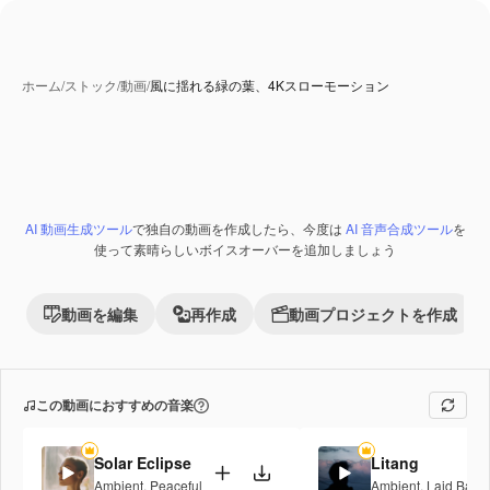
ホーム
/
ストック
/
動画
/
風に揺れる緑の葉、4Kスローモーション
AI 動画生成ツール
で独自の動画を作成したら、今度は
AI 音声合成ツール
を
Premium
使って素晴らしいボイスオーバーを追加しましょう
動画を編集
再作成
動画プロジェクトを作成
この動画におすすめの音楽
Solar Eclipse
Litang
Ambient
,
Peaceful
Ambient
,
Laid Back