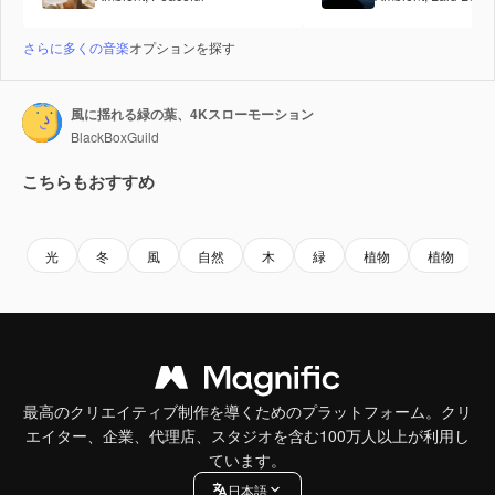
さらに多くの音楽
オプションを探す
風に揺れる緑の葉、4Kスローモーション
BlackBoxGuild
こちらもおすすめ
Premium
Premium
Premium
Premium
光
冬
風
自然
木
緑
植物
植物
最高のクリエイティブ制作を導くためのプラットフォーム。クリ
エイター、企業、代理店、スタジオを含む100万人以上が利用し
ています。
日本語