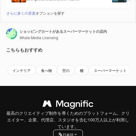
さらに多くの音楽
オプションを探す
ショッピングカートがあるスーパーマーケットの店内
Whale Media Licensing
こちらもおすすめ
Premium
Premium
AIによって生成されました。
Premium
Premium
AIによっ
インテリア
食べ物
空の
棚
スーパーマーケット
最高のクリエイティブ制作を導くためのプラットフォーム。クリ
エイター、企業、代理店、スタジオを含む100万人以上が利用し
ています。
日本語