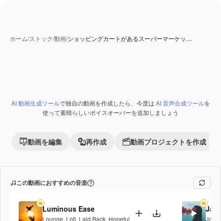
ホーム
/
ストック
/
動画
/
ショッピングカートがあるスーパーマーケッ…
AI 動画生成ツール
で独自の動画を作成したら、今度は
AI 音声合成ツール
を
Premium
使って素晴らしいボイスオーバーを追加しましょう
動画を編集
再作成
動画プロジェクトを作成
この動画におすすめの音楽
Luminous Ease
Jaz
Lounge
,
Lofi
,
Laid Back
,
Hopeful
Jazz
,