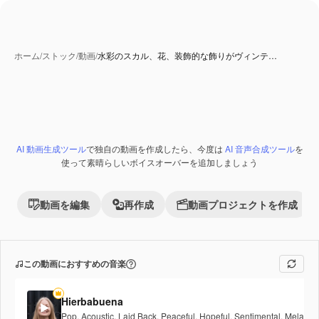
ホーム
/
ストック
/
動画
/
水彩のスカル、花、装飾的な飾りがヴィンテ…
AI 動画生成ツール
で独自の動画を作成したら、今度は
AI 音声合成ツール
を
Premium
使って素晴らしいボイスオーバーを追加しましょう
動画を編集
再作成
動画プロジェクトを作成
この動画におすすめの音楽
Hierbabuena
Pop
,
Acoustic
,
Laid Back
,
Peaceful
,
Hopeful
,
Sentimental
,
Melancho