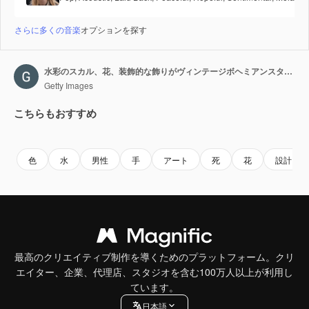
さらに多くの音楽
オプションを探す
水彩のスカル、花、装飾的な飾りがヴィンテージボヘミアンスタイルで描かれたハロウィンアニメーション。シームレスループアニメーション。
Getty Images
こちらもおすすめ
Premium
Premium
Premium
Premium
色
水
男性
手
アート
死
花
設計
最高のクリエイティブ制作を導くためのプラットフォーム。クリ
エイター、企業、代理店、スタジオを含む100万人以上が利用し
ています。
日本語