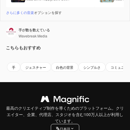
さらに多くの音楽
オプションを探す
手が数を数えている
Wavebreak Media
こちらもおすすめ
Premium
Premium
Premium
Premium
手
ジェスチャー
白色の背景
シンプルさ
コミュニケ
最高のクリエイティブ制作を導くためのプラットフォーム。クリ
エイター、企業、代理店、スタジオを含む100万人以上が利用し
ています。
日本語