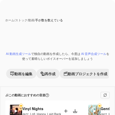
ホーム
/
ストック
/
動画
/
手が数を数えている
AI 動画生成ツール
で独自の動画を作成したら、今度は
AI 音声合成ツール
を
Premium
使って素晴らしいボイスオーバーを追加しましょう
動画を編集
再作成
動画プロジェクトを作成
この動画におすすめの音楽
Vinyl Nights
Gentle 
Jazz
,
Lofi
,
Happy
,
Laid Back
Jazz
,
Hap