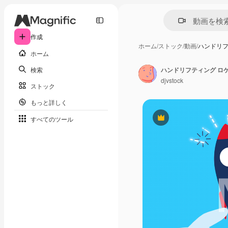
作成
ホーム
/
ストック
/
動画
/
ハンドリフ
ホーム
検索
ハンドリフティング ロ
djvstock
ストック
もっと詳しく
すべてのツール
Premium