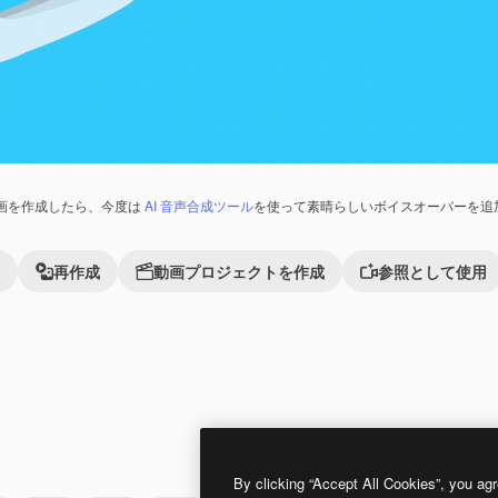
画を作成したら、今度は
AI 音声合成ツール
を使って素晴らしいボイスオーバーを追
再作成
動画プロジェクトを作成
参照として使用
Premium
Premium
By clicking “Accept All Cookies”, you agr