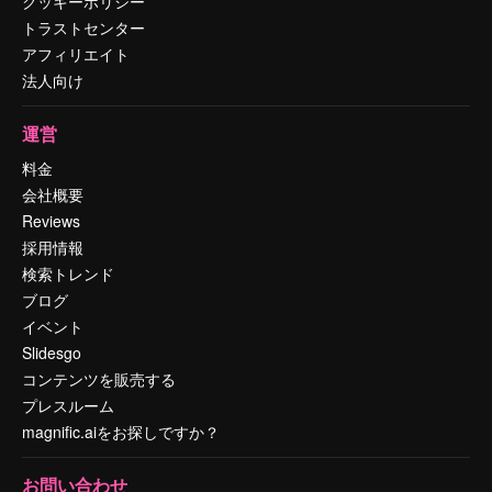
クッキーポリシー
トラストセンター
アフィリエイト
法人向け
運営
料金
会社概要
Reviews
採用情報
検索トレンド
ブログ
イベント
Slidesgo
コンテンツを販売する
プレスルーム
magnific.aiをお探しですか？
お問い合わせ