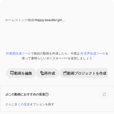
ホーム
/
ストック
/
動画
/
Happy beautiful girl…
AI 動画生成ツール
で独自の動画を作成したら、今度は
AI 音声合成ツール
を
Premium
使って素晴らしいボイスオーバーを追加しましょう
動画を編集
再作成
動画プロジェクトを作成
この動画におすすめの音楽
さらに多くの音楽
オプションを探す