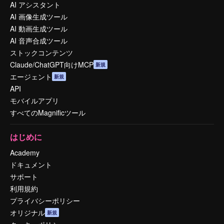
AI アシスタント
AI 画像生成ツール
AI 動画生成ツール
AI 音声合成ツール
ストックコンテンツ
Claude/ChatGPT向けMCP
新規
エージェント
新規
API
モバイルアプリ
すべてのMagnificツール
はじめに
Academy
ドキュメント
サポート
利用規約
プライバシーポリシー
オリジナル
新規