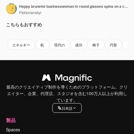
Happy brunette businesswoman in round glasses spins on a chair at a desk in the office while fighting for success and victory at her desk in a modern office
Patramanskyi
こちらもおすすめ
Premium
Premium
Premium
Premium
エネルギー
机
現代の
成功
椅子
円形
お
最高のクリエイティブ制作を導くためのプラットフォーム。クリ
エイター、企業、代理店、スタジオを含む100万人以上が利用し
ています。
日本語
製品
Spaces