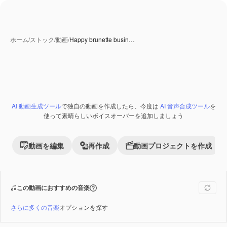
ホーム
/
ストック
/
動画
/
Happy brunette busin…
AI 動画生成ツール
で独自の動画を作成したら、今度は
AI 音声合成ツール
を
Premium
使って素晴らしいボイスオーバーを追加しましょう
動画を編集
再作成
動画プロジェクトを作成
この動画におすすめの音楽
さらに多くの音楽
オプションを探す