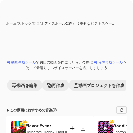
ホーム
/
ストック
/
動画
/
オフィスホールに向かう幸せなビジネスウー…
AI 動画生成ツール
で独自の動画を作成したら、今度は
AI 音声合成ツール
を
Premium
使って素晴らしいボイスオーバーを追加しましょう
動画を編集
再作成
動画プロジェクトを作成
この動画におすすめの音楽
Flavor Event
Woodlan
Corporate
,
Happy
,
Playful
Electronic
,
F