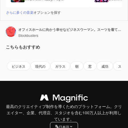
さらに多くの音楽
オプションを探す
オフィスホールに向かう幸せなビジネスウーマン。スーツを着て歩く成功した女性のクローズアップ。
Stockbusters
こちらもおすすめ
Premium
Premium
Premium
Premium
ビジネス
現代の
ガラス
朝
窓
成功
スタ
最高のクリエイティブ制作を導くためのプラットフォーム。クリ
エイター、企業、代理店、スタジオを含む100万人以上が利用し
ています。
日本語