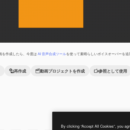
画を作成したら、今度は
AI 音声合成ツール
を使って素晴らしいボイスオーバーを追
再作成
動画プロジェクトを作成
参照として使用
Premium
Premium
By clicking “Accept All Cookies”, you agr