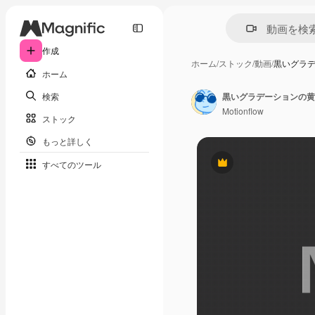
作成
ホーム
/
ストック
/
動画
/
黒いグラ
ホーム
検索
黒いグラデーションの黄
Motionflow
ストック
もっと詳しく
すべてのツール
Premium