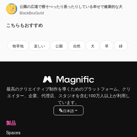
公園の広場で寝そべったり座ったりしている幸せで健康的な犬
BlackBoxGuild
こちらもおすすめ
Premium
Premium
Premium
Premium
牧草地
楽しい
公園
自然
犬
草
緑
夏
最高のクリエイティブ制作を導くためのプラットフォーム。クリ
エイター、企業、代理店、スタジオを含む100万人以上が利用し
ています。
日本語
製品
Spaces