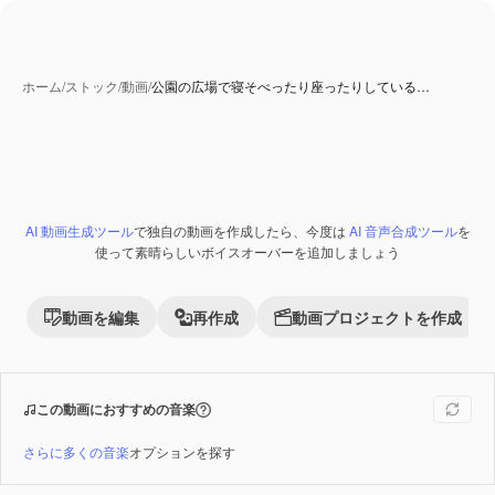
ホーム
/
ストック
/
動画
/
公園の広場で寝そべったり座ったりしている…
AI 動画生成ツール
で独自の動画を作成したら、今度は
AI 音声合成ツール
を
Premium
使って素晴らしいボイスオーバーを追加しましょう
動画を編集
再作成
動画プロジェクトを作成
この動画におすすめの音楽
さらに多くの音楽
オプションを探す