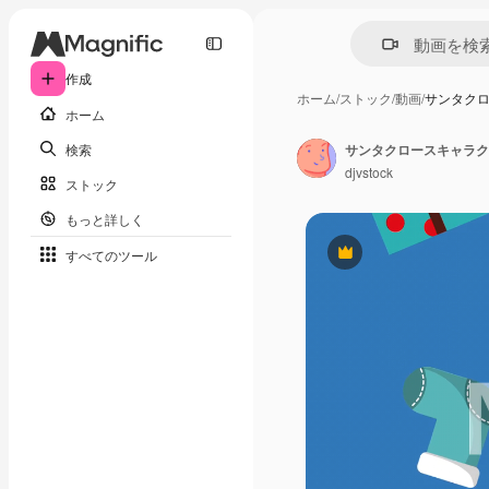
作成
ホーム
/
ストック
/
動画
/
サンタク
ホーム
検索
サンタクロースキャラク
djvstock
ストック
もっと詳しく
すべてのツール
Premium