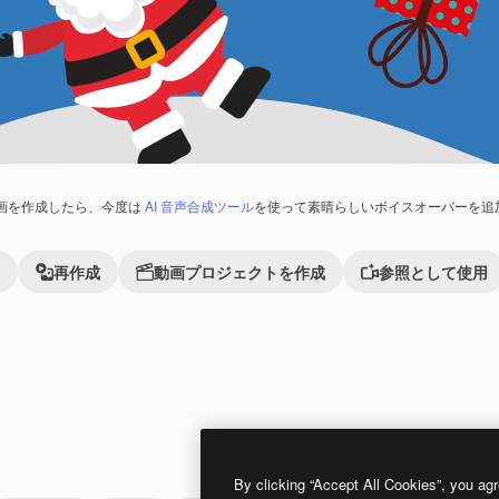
画を作成したら、今度は
AI 音声合成ツール
を使って素晴らしいボイスオーバーを追
再作成
動画プロジェクトを作成
参照として使用
Premium
Premium
By clicking “Accept All Cookies”, you agr