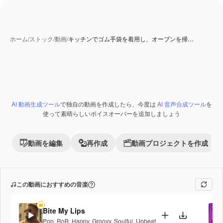
ホーム
/
ストック
/
動画
/
キッチンでゴム手袋を着用し、オーブンを掃…
AI 動画生成ツール
で独自の動画を作成したら、今度は
AI 音声合成ツール
を
Premium
使って素晴らしいボイスオーバーを追加しましょう
動画を編集
再作成
動画プロジェクトを作成
この動画におすすめの音楽
Bite My Lips
Pop
,
RnB
,
Happy
,
Groovy
,
Soulful
,
Upbeat