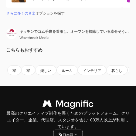
さらに多くの音楽
オプションを探す
キッチンでゴム手袋を着用し、オーブンを掃除している幸せそうなシニア白人女性。
Wavebreak Media
こちらもおすすめ
Premium
Premium
Premium
Premium
家
家
楽しい
ルーム
インテリア
暮らし
最高のクリエイティブ制作を導くためのプラットフォーム。クリ
エイター、企業、代理店、スタジオを含む100万人以上が利用し
ています。
日本語