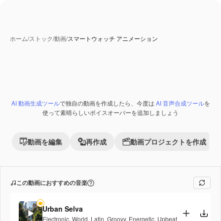
ホーム
/
ストック
/
動画
/
スマートウォッチ アニメーション
AI 動画生成ツール
で独自の動画を作成したら、今度は
AI 音声合成ツール
を
Premium
使って素晴らしいボイスオーバーを追加しましょう
動画を編集
再作成
動画プロジェクトを作成
この動画におすすめの音楽
Urban Selva
Electronic
,
World
,
Latin
,
Groovy
,
Energetic
,
Upbeat