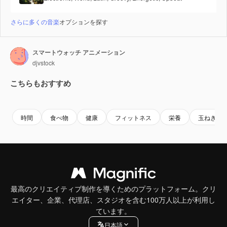
さらに多くの音楽
オプションを探す
スマートウォッチ アニメーション
djvstock
こちらもおすすめ
Premium
Premium
Premium
Premium
時間
食べ物
健康
フィットネス
栄養
玉ねぎ
最高のクリエイティブ制作を導くためのプラットフォーム。クリ
エイター、企業、代理店、スタジオを含む100万人以上が利用し
ています。
日本語