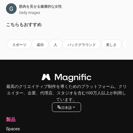
筋肉を見せる健康的な女性
Getty Images
こちらもおすすめ
Premium
Premium
Premium
Premium
スポーツ
成功
人
バックグラウンド
美しさ
ラ
最高のクリエイティブ制作を導くためのプラットフォーム。クリ
エイター、企業、代理店、スタジオを含む100万人以上が利用し
ています。
日本語
製品
Spaces