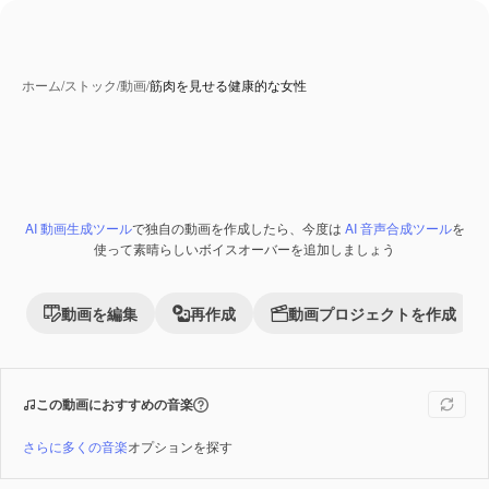
ホーム
/
ストック
/
動画
/
筋肉を見せる健康的な女性
AI 動画生成ツール
で独自の動画を作成したら、今度は
AI 音声合成ツール
を
Premium
使って素晴らしいボイスオーバーを追加しましょう
動画を編集
再作成
動画プロジェクトを作成
この動画におすすめの音楽
さらに多くの音楽
オプションを探す