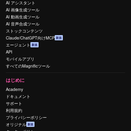
AI アシスタント
AI 画像生成ツール
AI 動画生成ツール
AI 音声合成ツール
ストックコンテンツ
Claude/ChatGPT向けMCP
新規
エージェント
新規
API
モバイルアプリ
すべてのMagnificツール
はじめに
Academy
ドキュメント
サポート
利用規約
プライバシーポリシー
オリジナル
新規