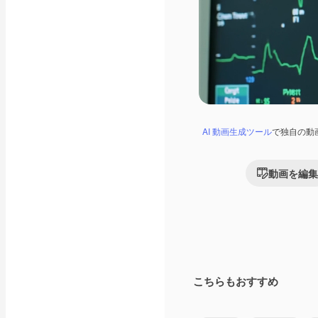
AI 動画生成ツール
で独自の動
動画を編集
こちらもおすすめ
Premium
Premium