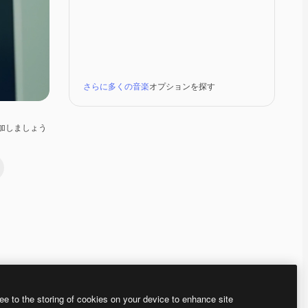
さらに多くの音楽
オプションを探す
加しましょう
Premium
Premium
Premium
Premium
ee to the storing of cookies on your device to enhance site