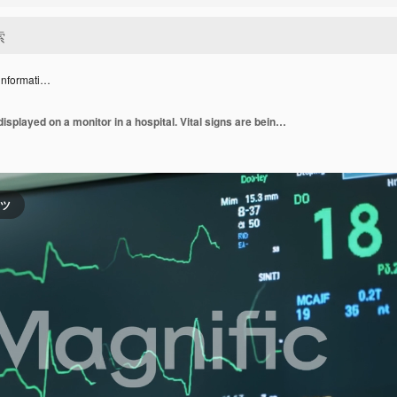
 informati…
Heart rate information displayed on a monitor in a hospital. Vital signs are being monitored closely in a critical care setting. The atmosphere is tense yet focused on patient wellbeing.
ンツ