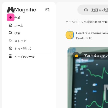
作成
ホーム
/
ストック
/
動画
/
Heart rate
ホーム
検索
ProstoProfi )
ストック
もっと詳しく
AI 生成コンテ
すべてのツール
Premium