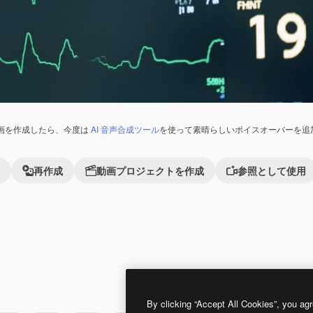
画を作成したら、今度は
AI 音声合成ツール
を使って素晴らしいボイスオーバーを追
再作成
動画プロジェクトを作成
参照として使用
Premium
Premium
By clicking “Accept All Cookies”, you agr