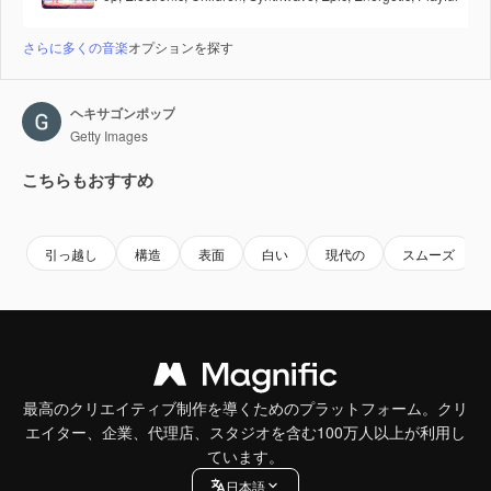
さらに多くの音楽
オプションを探す
ヘキサゴンポップ
Getty Images
こちらもおすすめ
Premium
Premium
Premium
Premium
引っ越し
構造
表面
白い
現代の
スムーズ
最高のクリエイティブ制作を導くためのプラットフォーム。クリ
エイター、企業、代理店、スタジオを含む100万人以上が利用し
ています。
日本語