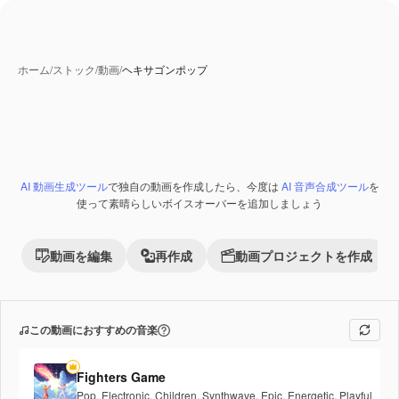
ホーム
/
ストック
/
動画
/
ヘキサゴンポップ
AI 動画生成ツール
で独自の動画を作成したら、今度は
AI 音声合成ツール
を
Premium
使って素晴らしいボイスオーバーを追加しましょう
動画を編集
再作成
動画プロジェクトを作成
この動画におすすめの音楽
Fighters Game
Pop
,
Electronic
,
Children
,
Synthwave
,
Epic
,
Energetic
,
Playful