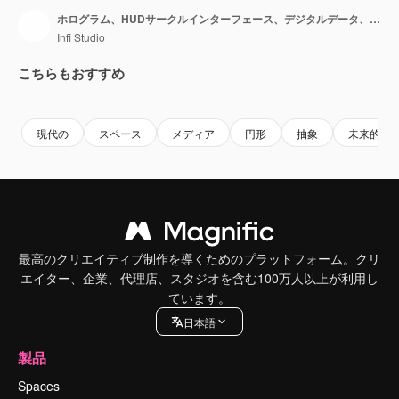
ホログラム、HUDサークルインターフェース、デジタルデータ、ネットワーク保護、未来技術、ネットワーク、ハイテク
Infi Studio
こちらもおすすめ
Premium
Premium
Premium
Premium
現代の
スペース
メディア
円形
抽象
未来的な
最高のクリエイティブ制作を導くためのプラットフォーム。クリ
エイター、企業、代理店、スタジオを含む100万人以上が利用し
ています。
日本語
製品
Spaces