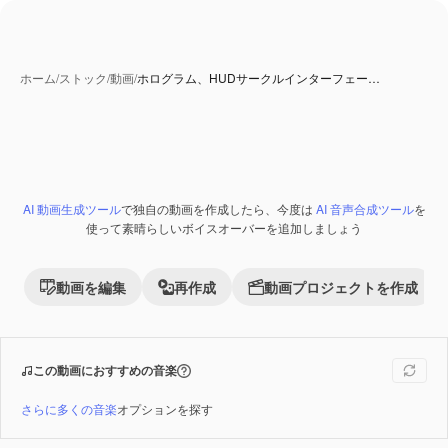
ホーム
/
ストック
/
動画
/
ホログラム、HUDサークルインターフェー…
AI 動画生成ツール
で独自の動画を作成したら、今度は
AI 音声合成ツール
を
Premium
使って素晴らしいボイスオーバーを追加しましょう
動画を編集
再作成
動画プロジェクトを作成
この動画におすすめの音楽
さらに多くの音楽
オプションを探す