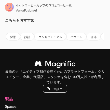
ホットコーヒーカップのロゴとコーヒー豆
VectorFusionArt
こちらもおすすめ
Premium
Premium
AIによって生成されました。
Premium
Premium
背景
設計
コンセプチュアル
パターン
珈琲
概
最高のクリエイティブ制作を導くためのプラットフォーム。クリ
エイター、企業、代理店、スタジオを含む100万人以上が利用し
ています。
日本語
製品
Spaces