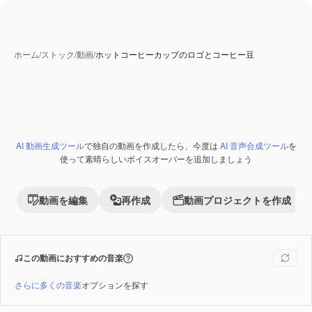
ホーム
/
ストック
/
動画
/
ホットコーヒーカップのロゴとコーヒー豆
AI 動画生成ツール
で独自の動画を作成したら、今度は
AI 音声合成ツール
を
Premium
使って素晴らしいボイスオーバーを追加しましょう
動画を編集
再作成
動画プロジェクトを作成
この動画におすすめの音楽
さらに多くの音楽
オプションを探す