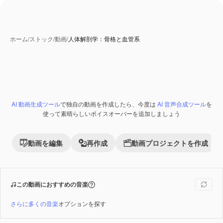
ホーム
/
ストック
/
動画
/
人体解剖学：骨格と血管系
AI 動画生成ツール
で独自の動画を作成したら、今度は
AI 音声合成ツール
を
Premium
使って素晴らしいボイスオーバーを追加しましょう
動画を編集
再作成
動画プロジェクトを作成
この動画におすすめの音楽
さらに多くの音楽
オプションを探す