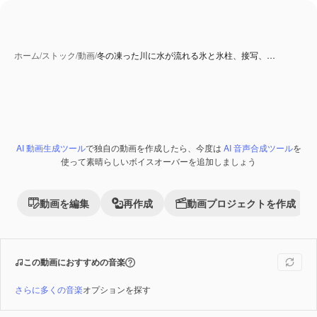
ホーム
/
ストック
/
動画
/
冬の凍った川に水が流れる氷と氷柱、接写、…
AI 動画生成ツール
で独自の動画を作成したら、今度は
AI 音声合成ツール
を
Premium
使って素晴らしいボイスオーバーを追加しましょう
動画を編集
再作成
動画プロジェクトを作成
この動画におすすめの音楽
さらに多くの音楽
オプションを探す