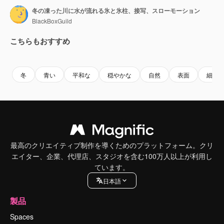
冬の凍った川に水が流れる氷と氷柱、接写、スローモーション
BlackBoxGuild
こちらもおすすめ
Premium
Premium
Premium
Premium
冬
青い
平和な
穏やかな
自然
表面
細部
最高のクリエイティブ制作を導くためのプラットフォーム。クリ
エイター、企業、代理店、スタジオを含む100万人以上が利用し
ています。
日本語
製品
Spaces