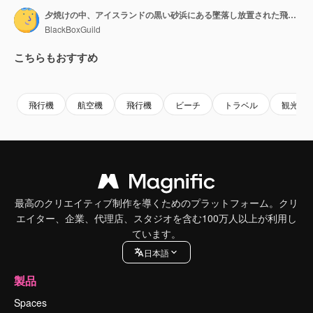
夕焼けの中、アイスランドの黒い砂浜にある墜落し放置された飛行機。
BlackBoxGuild
こちらもおすすめ
Premium
Premium
Premium
Premium
飛行機
航空機
飛行機
ビーチ
トラベル
観光
最高のクリエイティブ制作を導くためのプラットフォーム。クリ
エイター、企業、代理店、スタジオを含む100万人以上が利用し
ています。
日本語
製品
Spaces