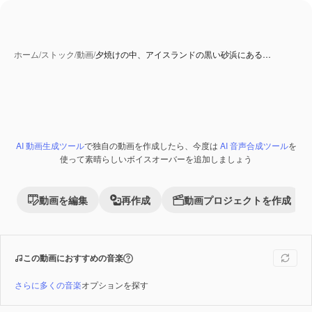
ホーム
/
ストック
/
動画
/
夕焼けの中、アイスランドの黒い砂浜にある…
AI 動画生成ツール
で独自の動画を作成したら、今度は
AI 音声合成ツール
を
Premium
使って素晴らしいボイスオーバーを追加しましょう
動画を編集
再作成
動画プロジェクトを作成
この動画におすすめの音楽
さらに多くの音楽
オプションを探す