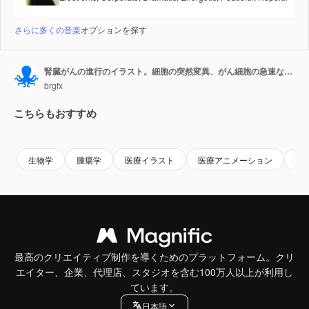
さらに多くの音楽
オプションを探す
腎臓がんの進行のイラスト。細胞の突然変異、がん細胞の急速な倍加、腫瘍形成を、明確でラベル付きの医療用グラフィックと滑らかなトランジションで示しています。
brgfx
こちらもおすすめ
Premium
Premium
Premium
Premium
生物学
腫瘍学
医療イラスト
医療アニメーション
病
最高のクリエイティブ制作を導くためのプラットフォーム。クリ
エイター、企業、代理店、スタジオを含む100万人以上が利用し
ています。
日本語