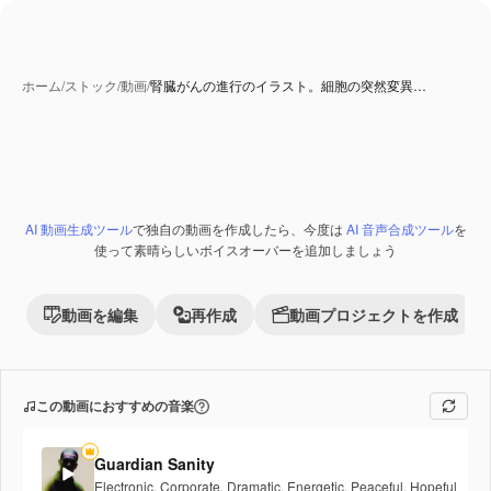
ホーム
/
ストック
/
動画
/
腎臓がんの進行のイラスト。細胞の突然変異…
AI 動画生成ツール
で独自の動画を作成したら、今度は
AI 音声合成ツール
を
Premium
使って素晴らしいボイスオーバーを追加しましょう
動画を編集
再作成
動画プロジェクトを作成
この動画におすすめの音楽
Guardian Sanity
Electronic
,
Corporate
,
Dramatic
,
Energetic
,
Peaceful
,
Hopeful