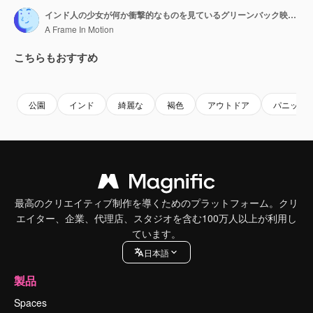
インド人の少女が何か衝撃的なものを見ているグリーンバック映像。
A Frame In Motion
こちらもおすすめ
Premium
Premium
Premium
Premium
公園
インド
綺麗な
褐色
アウトドア
パニック
最高のクリエイティブ制作を導くためのプラットフォーム。クリ
エイター、企業、代理店、スタジオを含む100万人以上が利用し
ています。
日本語
製品
Spaces