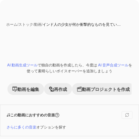
ホーム
/
ストック
/
動画
/
インド人の少女が何か衝撃的なものを見てい…
AI 動画生成ツール
で独自の動画を作成したら、今度は
AI 音声合成ツール
を
Premium
使って素晴らしいボイスオーバーを追加しましょう
動画を編集
再作成
動画プロジェクトを作成
この動画におすすめの音楽
さらに多くの音楽
オプションを探す