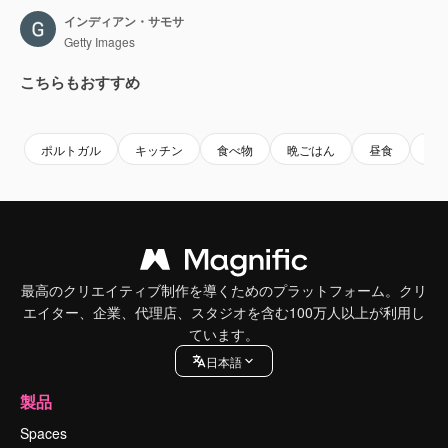
インディアン・サモサ
Getty Images
こちらもおすすめ
Premium
Premium
Premium
Premium
ポルトガル
キッチン
食べ物
晩ごはん
昼食
食
最高のクリエイティブ制作を導くためのプラットフォーム。クリ
エイター、企業、代理店、スタジオを含む100万人以上が利用し
ています。
日本語
製品
Spaces