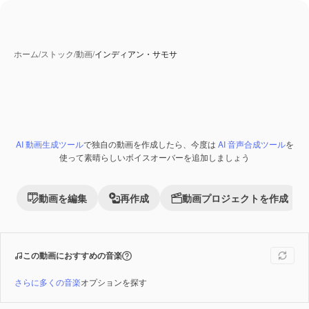
ホーム
/
ストック
/
動画
/
インディアン・サモサ
AI 動画生成ツール
で独自の動画を作成したら、今度は
AI 音声合成ツール
を
Premium
使って素晴らしいボイスオーバーを追加しましょう
動画を編集
再作成
動画プロジェクトを作成
この動画におすすめの音楽
さらに多くの音楽
オプションを探す