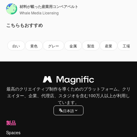
材料が載った産業用コンベアベルト
Whale Media Licensing
こちらもおすすめ
Premium
Premium
Premium
Premium
白い
黄色
グレー
金属
製造
産業
工場
最高のクリエイティブ制作を導くためのプラットフォーム。クリ
エイター、企業、代理店、スタジオを含む100万人以上が利用し
ています。
日本語
製品
Spaces