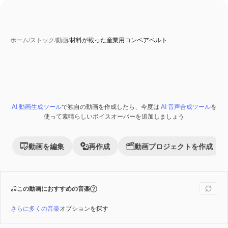
ホーム
/
ストック
/
動画
/
材料が載った産業用コンベアベルト
AI 動画生成ツール
で独自の動画を作成したら、今度は
AI 音声合成ツール
を
Premium
使って素晴らしいボイスオーバーを追加しましょう
動画を編集
再作成
動画プロジェクトを作成
この動画におすすめの音楽
さらに多くの音楽
オプションを探す