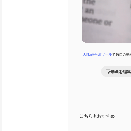
AI 動画生成ツール
で独自の動
動画を編集
こちらもおすすめ
Premium
Premium