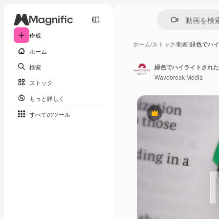
作成
ホーム
/
ストック
/
動画
/
緑色でハ
ホーム
検索
緑色でハイライトされた
Wavebreak Media
ストック
もっと詳しく
すべてのツール
Premium