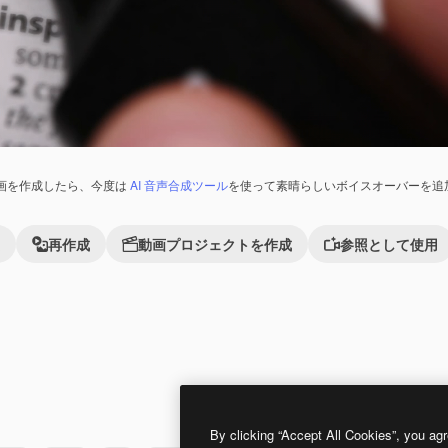
画を作成したら、今度は
AI 音声合成ツール
を使って素晴らしいボイスオーバーを追
再作成
動画プロジェクトを作成
参照として使用
Premium
Premium
By clicking “Accept All Cookies”, you agr