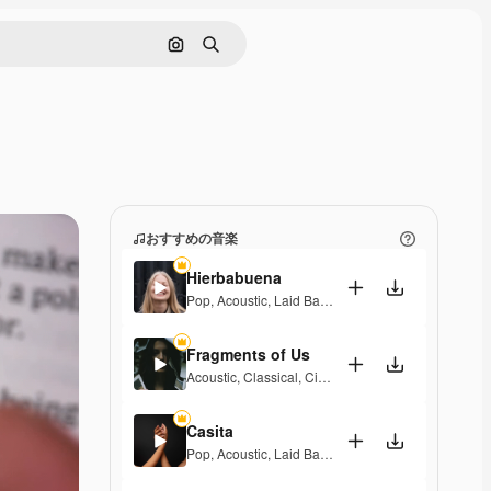
画像で検索
検索
おすすめの音楽
Hierbabuena
Pop
,
Acoustic
,
Laid Back
,
Peaceful
,
Hopeful
,
Senti
Fragments of Us
Acoustic
,
Classical
,
Cinematic
,
Dramatic
,
Peaceful
,
Casita
Pop
,
Acoustic
,
Laid Back
,
Peaceful
,
Hopeful
,
Senti