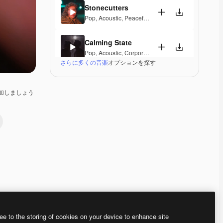
Stonecutters
Pop
,
Acoustic
,
Peaceful
,
Hopeful
,
Melancholic
Calming State
Pop
,
Acoustic
,
Corporate
,
Laid Back
,
Peaceful
,
Hop
さらに多くの音楽
オプションを探す
Parguito
Pop
,
Acoustic
,
Happy
,
Groovy
,
Laid Back
,
Peaceful
加しましょう
If I Lose Myself Dancing
Pop
,
Acoustic
,
Reggae
,
Groovy
,
Laid Back
,
Peacefu
Gentle Rains
Acoustic
,
Laid Back
,
Peaceful
,
Hopeful
,
Sentimenta
Her Beautiful Garden
Acoustic
,
Cinematic
,
Laid Back
,
Peaceful
,
Hopeful
,
Premium
Premium
Premium
Premium
ee to the storing of cookies on your device to enhance site