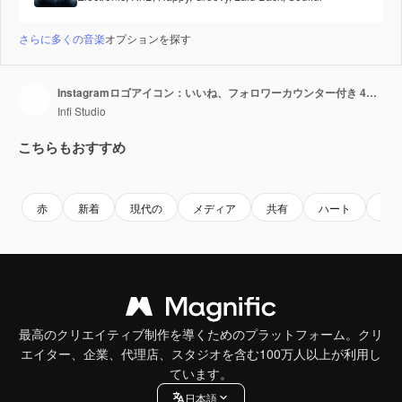
さらに多くの音楽
オプションを探す
Instagramロゴアイコン：いいね、フォロワーカウンター付き 4K 3D グリーンバックループアニメーション
Infi Studio
こちらもおすすめ
Premium
Premium
Premium
Premium
赤
新着
現代の
メディア
共有
ハート
技
最高のクリエイティブ制作を導くためのプラットフォーム。クリ
エイター、企業、代理店、スタジオを含む100万人以上が利用し
ています。
日本語