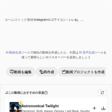
ホーム
/
ストック
/
動画
/
Instagramロゴアイコン：いいね、…
AI 動画生成ツール
で独自の動画を作成したら、今度は
AI 音声合成ツール
を
Premium
使って素晴らしいボイスオーバーを追加しましょう
動画を編集
再作成
動画プロジェクトを作成
この動画におすすめの音楽
Astronomical Twilight
Electronic
,
RnB
,
Happy
,
Groovy
,
Laid Back
,
Soulful