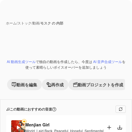
ホーム
/
ストック
/
動画
/
モスク の 内部
AI 動画生成ツール
で独自の動画を作成したら、今度は
AI 音声合成ツール
を
Premium
使って素晴らしいボイスオーバーを追加しましょう
動画を編集
再作成
動画プロジェクトを作成
この動画におすすめの音楽
Menjian Girl
World
,
Laid Back
,
Peaceful
,
Hopeful
,
Sentimental