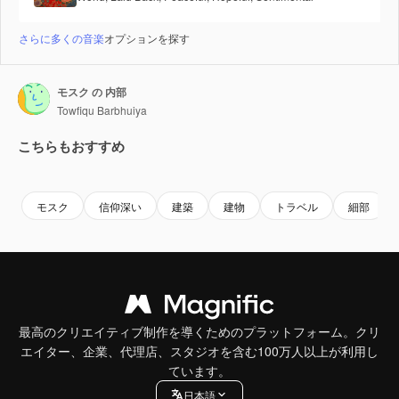
さらに多くの音楽
オプションを探す
モスク の 内部
Towfiqu Barbhuiya
こちらもおすすめ
Premium
Premium
Premium
Premium
モスク
信仰深い
建築
建物
トラベル
細部
最高のクリエイティブ制作を導くためのプラットフォーム。クリ
エイター、企業、代理店、スタジオを含む100万人以上が利用し
ています。
日本語