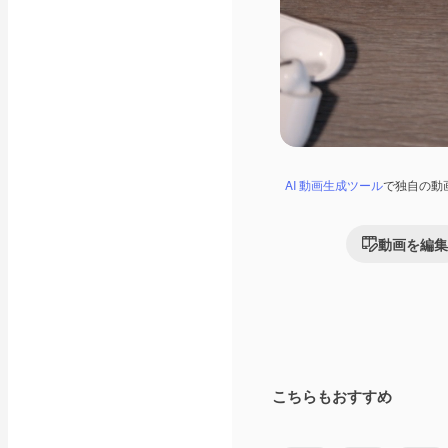
AI 動画生成ツール
で独自の動
動画を編集
こちらもおすすめ
Premium
Premium