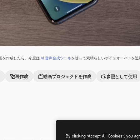
画を作成したら、今度は
AI 音声合成ツール
を使って素晴らしいボイスオーバーを追
再作成
動画プロジェクトを作成
参照として使用
Premium
Premium
By clicking “Accept All Cookies”, you agr