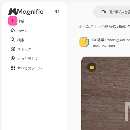
作成
ホーム
/
ストック
/
動画
/
IOS搭載iPh
ホーム
検索
IOS搭載iPhoneとAir
BlackBoxGuild
ストック
もっと詳しく
すべてのツール
Premium