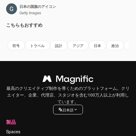
日本の国旗のアイコン
Getty Images
こちらもおすすめ
Premium
Premium
Premium
Premium
符号
トラベル
設計
アジア
日本
政治
シ
最高のクリエイティブ制作を導くためのプラットフォーム。クリ
エイター、企業、代理店、スタジオを含む100万人以上が利用し
ています。
日本語
製品
Spaces