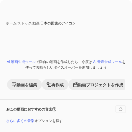
ホーム
/
ストック
/
動画
/
日本の国旗のアイコン
AI 動画生成ツール
で独自の動画を作成したら、今度は
AI 音声合成ツール
を
Premium
使って素晴らしいボイスオーバーを追加しましょう
動画を編集
再作成
動画プロジェクトを作成
この動画におすすめの音楽
さらに多くの音楽
オプションを探す