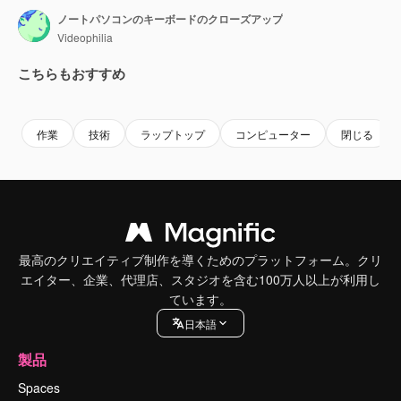
ノートパソコンのキーボードのクローズアップ
Videophilia
こちらもおすすめ
Premium
Premium
Premium
Premium
作業
技術
ラップトップ
コンピューター
閉じる
最高のクリエイティブ制作を導くためのプラットフォーム。クリ
エイター、企業、代理店、スタジオを含む100万人以上が利用し
ています。
日本語
製品
Spaces