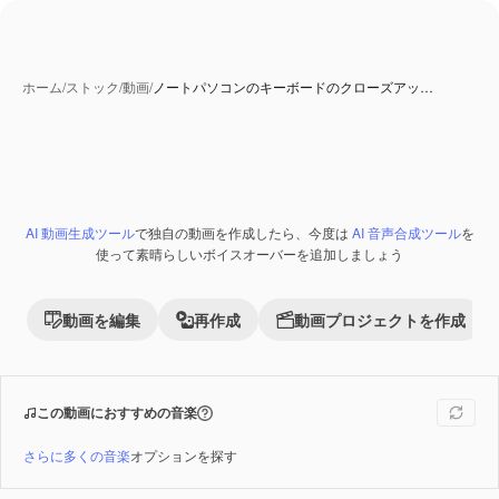
ホーム
/
ストック
/
動画
/
ノートパソコンのキーボードのクローズアッ…
AI 動画生成ツール
で独自の動画を作成したら、今度は
AI 音声合成ツール
を
Premium
使って素晴らしいボイスオーバーを追加しましょう
動画を編集
再作成
動画プロジェクトを作成
この動画におすすめの音楽
さらに多くの音楽
オプションを探す