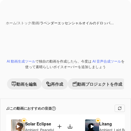
ホーム
/
ストック
/
動画
/
ラベンダーエッセンシャルオイルのドロッパ…
AI 動画生成ツール
で独自の動画を作成したら、今度は
AI 音声合成ツール
を
Premium
使って素晴らしいボイスオーバーを追加しましょう
動画を編集
再作成
動画プロジェクトを作成
この動画におすすめの音楽
Solar Eclipse
Litang
Ambient
,
Peaceful
Ambient
,
Laid Back