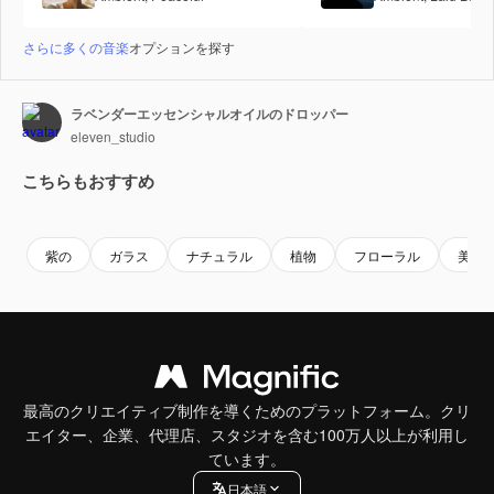
さらに多くの音楽
オプションを探す
ラベンダーエッセンシャルオイルのドロッパー
eleven_studio
こちらもおすすめ
Premium
Premium
Premium
Premium
紫の
ガラス
ナチュラル
植物
フローラル
美し
最高のクリエイティブ制作を導くためのプラットフォーム。クリ
エイター、企業、代理店、スタジオを含む100万人以上が利用し
ています。
日本語