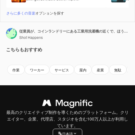
さらに多くの音楽
オプションを探す
従業員が、コインランドリーにある工業用洗濯機の近くで、ほうきとちり取りを使って床からごみを集めている足元の様子。フィルターの引き出しからこぼれた糸くずをちり取りに掃き入れ、定期的な清掃、メンテナンス、衛生管理を行っています。
Shot Happens
こちらもおすすめ
Premium
Premium
Premium
Premium
作業
ワーカー
サービス
屋内
産業
無駄
最高のクリエイティブ制作を導くためのプラットフォーム。クリ
エイター、企業、代理店、スタジオを含む100万人以上が利用し
ています。
日本語