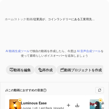
ホーム
/
ストック
/
動画
/
従業員が、コインランドリーにある工業用洗…
AI 動画生成ツール
で独自の動画を作成したら、今度は
AI 音声合成ツール
を
Premium
使って素晴らしいボイスオーバーを追加しましょう
動画を編集
再作成
動画プロジェクトを作成
この動画におすすめの音楽
Luminous Ease
Jaz
Lounge
,
Lofi
,
Laid Back
,
Hopeful
Jazz
,