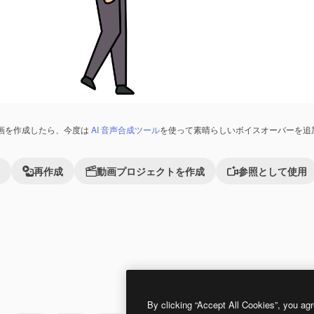
画を作成したら、今度は
AI 音声合成ツール
を使って素晴らしいボイスオーバーを追
再作成
動画プロジェクトを作成
参照として使用
Premium
Premium
By clicking “Accept All Cookies”, you agr