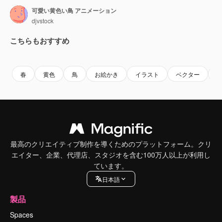
可愛い黄色い鳥 アニメーション
djvstock
こちらもおすすめ
Premium
Premium
Premium
Premium
AIによっ
春
黄色
鳥
お絵かき
イラスト
ベクター
最高のクリエイティブ制作を導くためのプラットフォーム。クリ
エイター、企業、代理店、スタジオを含む100万人以上が利用し
ています。
日本語
製品
Spaces