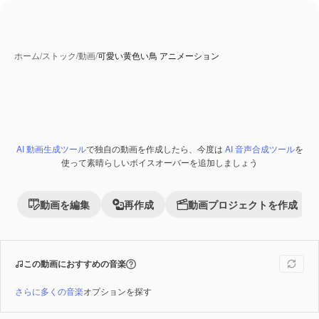
ホーム
/
ストック
/
動画
/
可愛い黄色い鳥 アニメーション
AI 動画生成ツール
で独自の動画を作成したら、今度は
AI 音声合成ツール
を
Premium
使って素晴らしいボイスオーバーを追加しましょう
動画を編集
再作成
動画プロジェクトを作成
この動画におすすめの音楽
さらに多くの音楽
オプションを探す