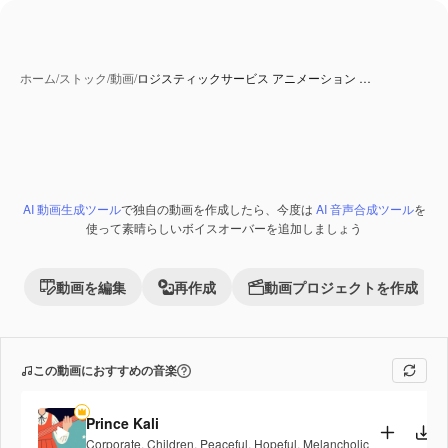
ホーム
/
ストック
/
動画
/
ロジスティックサービス アニメーション …
AI 動画生成ツール
で独自の動画を作成したら、今度は
AI 音声合成ツール
を
Premium
使って素晴らしいボイスオーバーを追加しましょう
動画を編集
再作成
動画プロジェクトを作成
この動画におすすめの音楽
Prince Kali
Corporate
,
Children
,
Peaceful
,
Hopeful
,
Melancholic