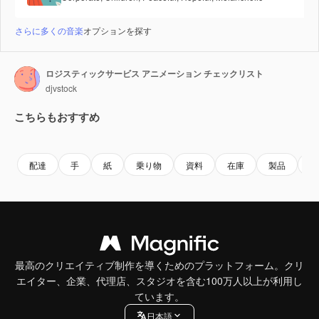
さらに多くの音楽
オプションを探す
ロジスティックサービス アニメーション チェックリスト
djvstock
こちらもおすすめ
Premium
Premium
Premium
Premium
配達
手
紙
乗り物
資料
在庫
製品
ロ
最高のクリエイティブ制作を導くためのプラットフォーム。クリ
エイター、企業、代理店、スタジオを含む100万人以上が利用し
ています。
日本語