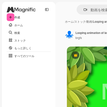
作成
ホーム
/
ストック
/
動画
/
Looping a
ホーム
検索
brgfx
ストック
もっと詳しく
すべてのツール
Premium