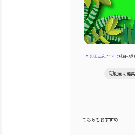
AI 動画生成ツール
で独自の動
動画を編集
こちらもおすすめ
Premium
Premium