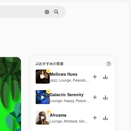
画像で検索
検索
おすすめの音楽
Mellows Hues
Jazz
,
Lounge
,
Peaceful
,
Playful
Galactic Serenity
Lounge
,
Happy
,
Peaceful
Afroama
Lounge
,
Afrobeat
,
Groovy
,
Peaceful
,
Soulful