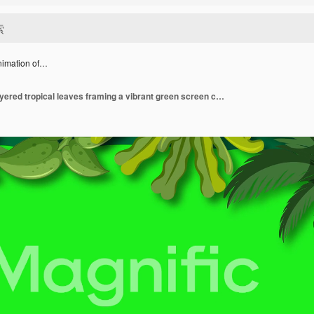
nimation of…
Looping animation of layered tropical leaves framing a vibrant green screen center, with subtle swaying motion and soft, even lighting for compositing