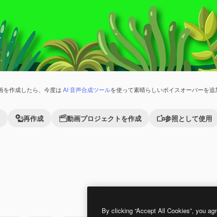
画を作成したら、今度は
AI 音声合成ツール
を使って素晴らしいボイスオーバーを追
再作成
動画プロジェクトを作成
参照として使用
Premium
Premium
By clicking “Accept All Cookies”, you agr