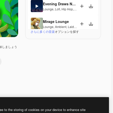
Evening Draws Near
Lounge
,
Lofi
,
Hip Hop
,
Laid Back
,
Peaceful
,
Hopefu
Mirage Lounge
Lounge
,
Ambient
,
Laid Back
,
Peaceful
さらに多くの音楽
オプションを探す
Moonlight & Sax
Jazz
,
Lounge
,
Lofi
,
Laid Back
,
Peaceful
加しましょう
Londonderry Air
Electronic
,
Lounge
,
Ambient
,
Laid Back
,
Peaceful
,
Dreams And Drums
Lounge
,
Lofi
,
Laid Back
,
Peaceful
,
Hopeful
Serene Horizons Exit
Lounge
,
Laid Back
,
Peaceful
,
Elegant
Premium
Premium
Premium
Premium
ee to the storing of cookies on your device to enhance site