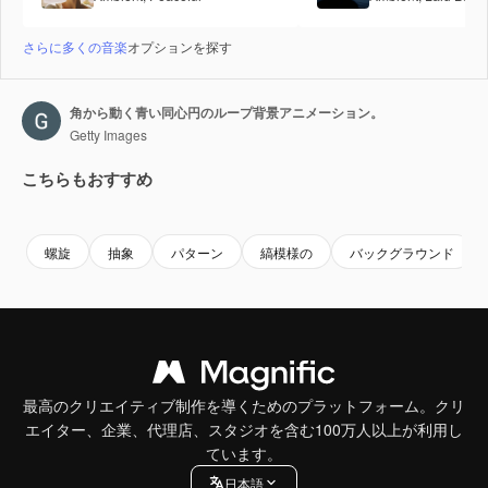
さらに多くの音楽
オプションを探す
角から動く青い同心円のループ背景アニメーション。
Getty Images
こちらもおすすめ
Premium
Premium
Premium
Premium
螺旋
抽象
パターン
縞模様の
バックグラウンド
最高のクリエイティブ制作を導くためのプラットフォーム。クリ
エイター、企業、代理店、スタジオを含む100万人以上が利用し
ています。
日本語