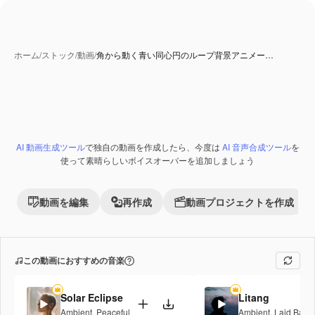
ホーム
/
ストック
/
動画
/
角から動く青い同心円のループ背景アニメー…
AI 動画生成ツール
で独自の動画を作成したら、今度は
AI 音声合成ツール
を
Premium
使って素晴らしいボイスオーバーを追加しましょう
動画を編集
再作成
動画プロジェクトを作成
この動画におすすめの音楽
Solar Eclipse
Litang
Ambient
,
Peaceful
Ambient
,
Laid Back