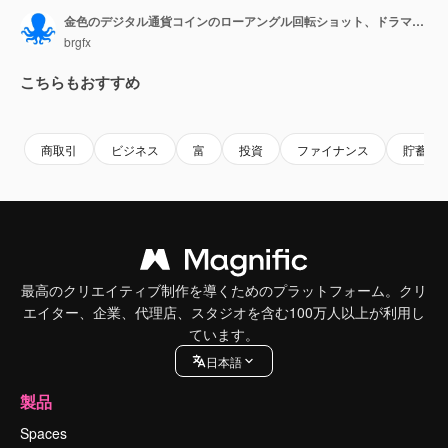
金色のデジタル通貨コインのローアングル回転ショット、ドラマチックな照明、黒い背景、浅いフォーカス。
brgfx
こちらもおすすめ
Premium
Premium
Premium
Premium
商取引
ビジネス
富
投資
ファイナンス
貯蓄
最高のクリエイティブ制作を導くためのプラットフォーム。クリ
エイター、企業、代理店、スタジオを含む100万人以上が利用し
ています。
日本語
製品
Spaces