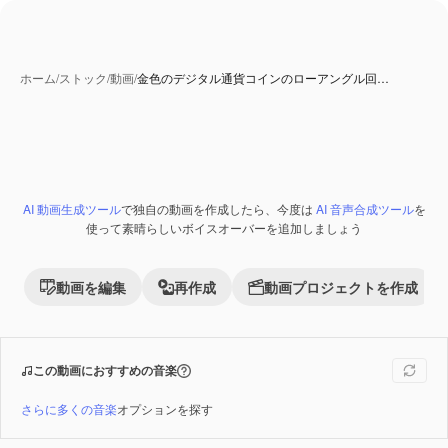
ホーム
/
ストック
/
動画
/
金色のデジタル通貨コインのローアングル回…
AI 動画生成ツール
で独自の動画を作成したら、今度は
AI 音声合成ツール
を
Premium
使って素晴らしいボイスオーバーを追加しましょう
動画を編集
再作成
動画プロジェクトを作成
この動画におすすめの音楽
さらに多くの音楽
オプションを探す