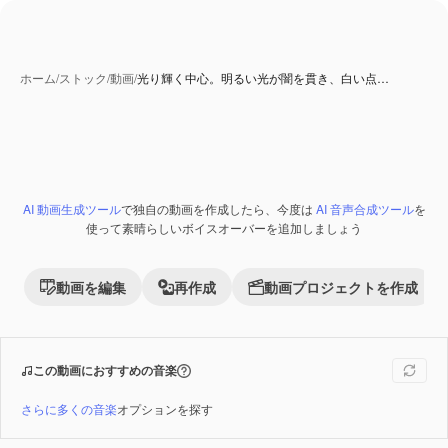
ホーム
/
ストック
/
動画
/
光り輝く中心。明るい光が闇を貫き、白い点…
AI 動画生成ツール
で独自の動画を作成したら、今度は
AI 音声合成ツール
を
Premium
使って素晴らしいボイスオーバーを追加しましょう
動画を編集
再作成
動画プロジェクトを作成
この動画におすすめの音楽
さらに多くの音楽
オプションを探す