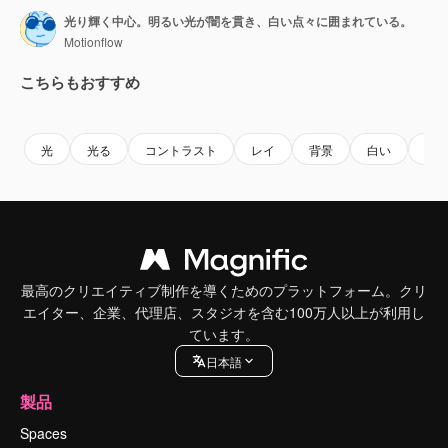
光り輝く中心。明るい光が闇を貫き、白い点々に囲まれている。
Motionflow
こちらもおすすめ
Premium
Premium
AIによって生成されました。
Premium
Premium
AIによっ
光
光る
コントラスト
レイ
背景
白い
輝
最高のクリエイティブ制作を導くためのプラットフォーム。クリ
エイター、企業、代理店、スタジオを含む100万人以上が利用し
ています。
日本語
製品
Spaces