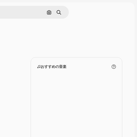
画像で検索
検索
おすすめの音楽